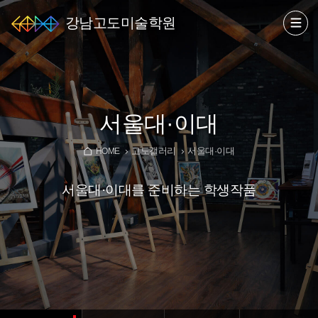
강남고도미술학원
서울대·이대
고도갤러리
서울대·이대
HOME
서울대·이대를 준비하는 학생작품