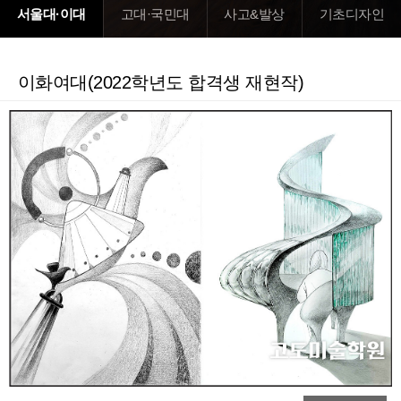
서울대·이대
고대·국민대
사고&발상
기초디자인
이화여대(2022학년도 합격생 재현작)