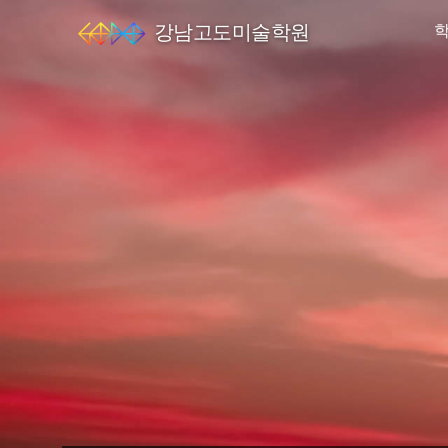
강남고도미술학원
엘
스
미