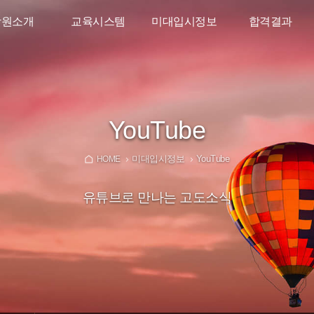
학원소개
교육시스템
미대입시정보
합격결과
인사말
소수정예시스템
디자인학과가이드
2026학년도
합격결과
리트고도
입시반
미대입시뉴스
타강사진
고2 준입시반
YouTube
YouTube
대재수학원
고1 예비반
미대입시정보
YouTube
오시는길
중학생특별반
HOME
유튜브로 만나는 고도소식