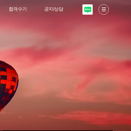
합격수기
공지/상담
서울대 디자인·
고도소식
공예
입학안내
이화여대 디자인
미술적성테스트
고려대·국민대
입시설명회
상담 신청
자주하는질문