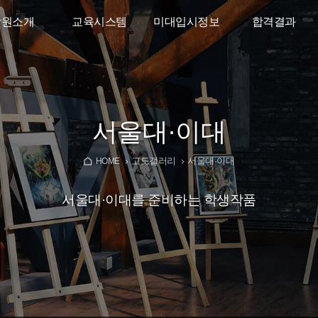
학원소개
교육시스템
미대입시정보
합격결과
인사말
소수정예시스템
디자인학과가이드
2026학년도
합격결과
리트고도
입시반
미대입시뉴스
타강사진
고2 준입시반
YouTube
서울대·이대
대재수학원
고1 예비반
고도갤러리
서울대·이대
오시는길
중학생특별반
HOME
서울대·이대를 준비하는 학생작품