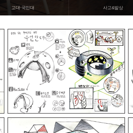
고대·국민대
사고&발상