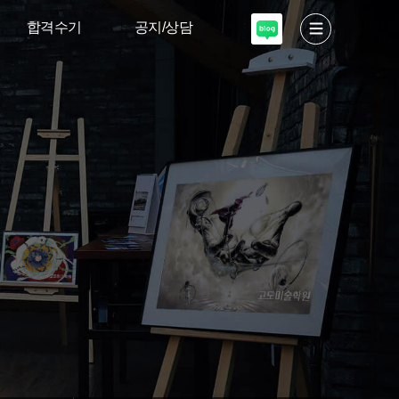
합격수기
공지/상담
서울대 디자인·
고도소식
공예
입학안내
이화여대 디자인
미술적성테스트
고려대·국민대
입시설명회
상담 신청
자주하는질문