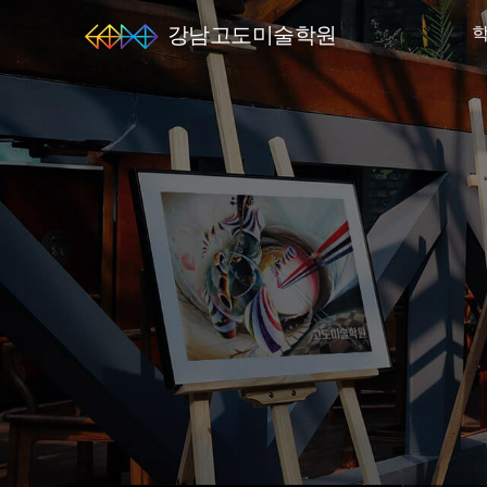
강남고도미술학원
엘
스
미