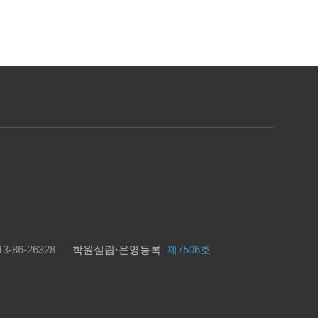
3-86-26328
학원설립·운영등록
제7506호