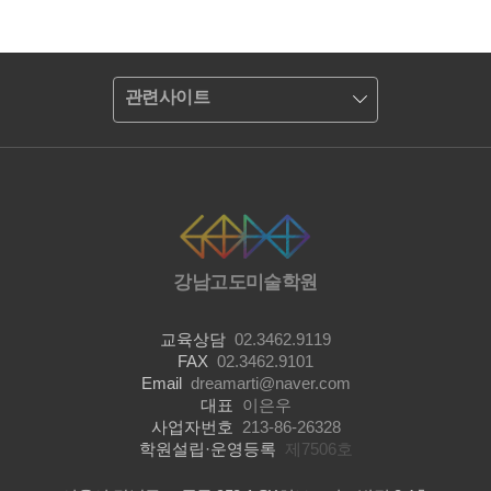
관련사이트
강남고도미술학원
교육상담
02.3462.9119
FAX
02.3462.9101
Email
dreamarti@naver.com
대표
이은우
사업자번호
213-86-26328
학원설립·운영등록
제7506호