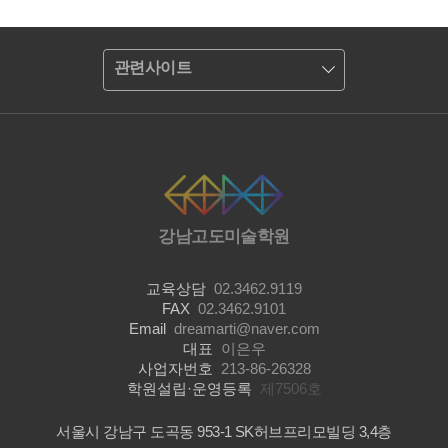
관련사이트
강남고도미술학원
교육상담
02.3462.9119
FAX
02.3462.9101
Email
dreamarti@naver.com
대표
이은우
사업자번호
213-86-26328
학원설립·운영등록
제7506호
서울시 강남구 도곡동 953-1 SK허브프리모빌딩 3,4층