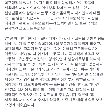
학교생활을 했습니다. 자신의 미래를 상상해서 쓰는 활동에
서울대학교 디자인과의 인재상을 찾아서 쓴 경험도 있고,
선생님들과의 상담에서는 무조건 서울대학교 디자인과에 대한
목표를 말씀드렸습니다. 또 모든 과목의 세부능력 특기사항을
디자인과 관련된 내용으로 채우려 노력하면서도 좋은 성적을
유지하려고 고군분투했습니다.
3학년 때 어머니께서 서울대 디자인과 입시 컨설팅을 위한 학원을
알아보시던 중 고도미술학원에서의 무료컨설팅을 알게 되셨고,
학원의 입시 결과가 매우 좋다는 점에 이끌려 고도미술학원에
입학하게되었습니다. 입시가 모두 끝난 지금 시점에 생각해 보면
고등학교 2년 동안 복잡하게 엉켜있던 제 생활기록부를 하나의
가지로 수렴할 수 있도록 해 준 게 바로 고도미술학원이었습니다.
디자인에도 여러 분야가 있고, 각각의 분야가 요구하는 역량이
다르지만, 그러한 생각 없이 '디자인'이라는 키워드에만 집중했던
제 생기부의 강점을 분석하고, 3학년 생기부의 방향을 잡아
정리하는 데 고도미술학원이 큰 도움을 주었습니다. 또 기나긴
3년간의 입시에 방점을 찍는 면접 준비도 저의 강점을 살려
매력적인 면접자가 될 수 있도록 해 주었습니다. 덕분에 저는
서울대학교 디자인과 수시에 합격했고, 즐거운 대학 생활을 보낼
수 있게 되었습니다.