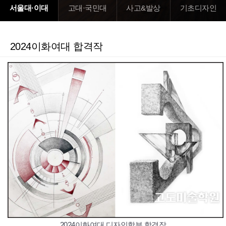
서울대·이대
고대·국민대
사고&발상
기초디자인
2024이화여대 합격작
2024이화여대 디자인학부 합격작