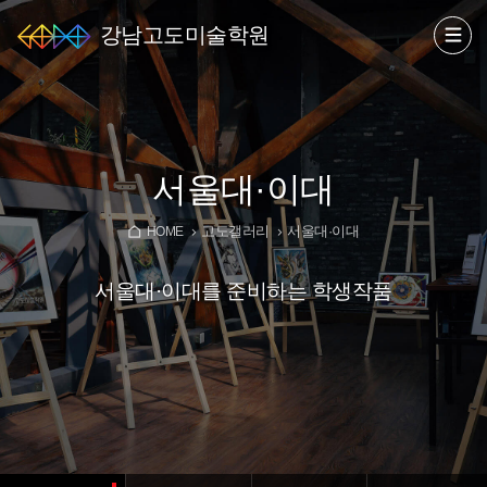
강남고도미술학원
서울대·이대
고도갤러리
서울대·이대
HOME
서울대·이대를 준비하는 학생작품