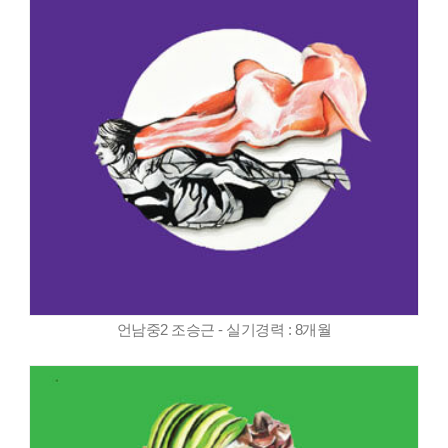
언남중2 조승근 - 실기경력 : 8개월