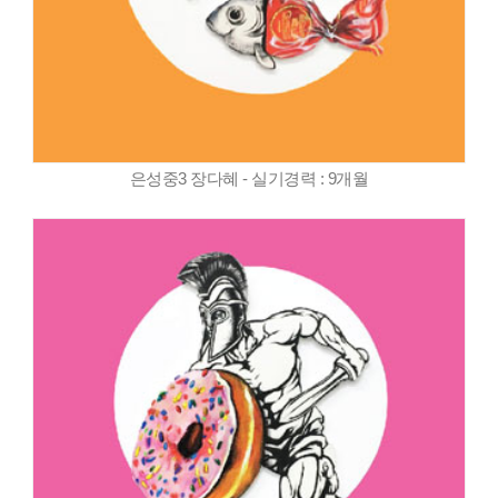
은성중3 장다혜 - 실기경력 : 9개월