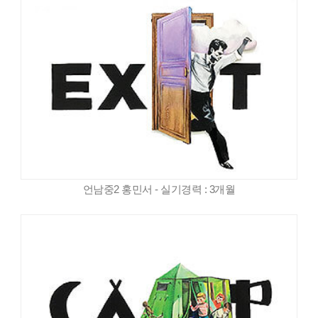
언남중2 홍민서 - 실기경력 : 3개월