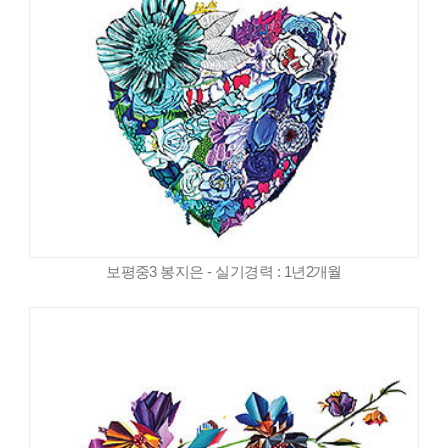
보평중3 봉지은 - 실기경력 : 1년2개월