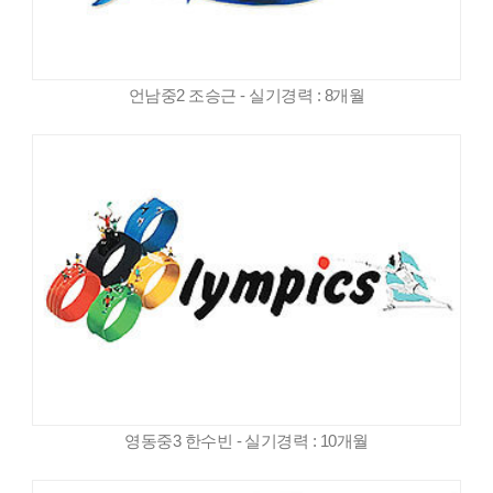
언남중2 조승근 - 실기경력 : 8개월
영동중3 한수빈 - 실기경력 : 10개월