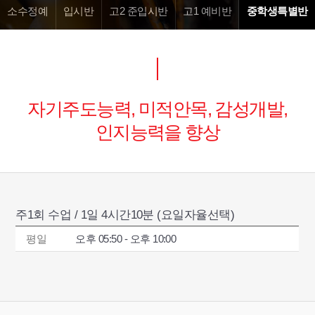
소수정예
입시반
고2 준입시반
고1 예비반
중학생특별반
자기주도능력, 미적안목, 감성개발,
인지능력을 향상
주1회 수업 / 1일 4시간10분 (요일자율선택)
평일
오후 05:50 - 오후 10:00