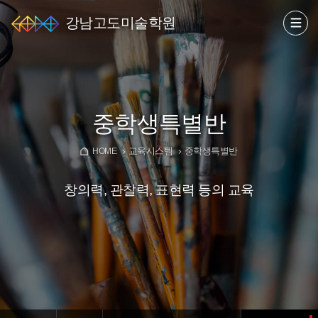
강남고도미술학원
중학생특별반
교육시스템
중학생특별반
HOME
창의력, 관찰력, 표현력 등의 교육