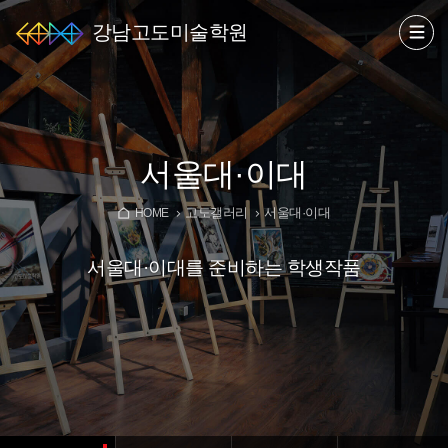
강남고도미술학원
서울대·이대
고도갤러리
서울대·이대
HOME
서울대·이대를 준비하는 학생작품