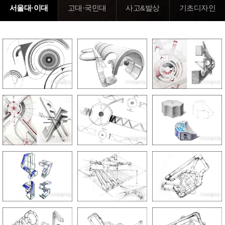
서울대·이대
고대·국민대
사고&발상
기초디자인