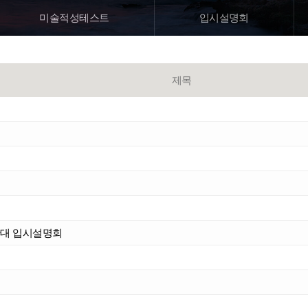
미술
적성테스트
입시설명회
제목
균관대 입시설명회