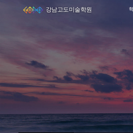
강남고도미술학원
엘
스
미