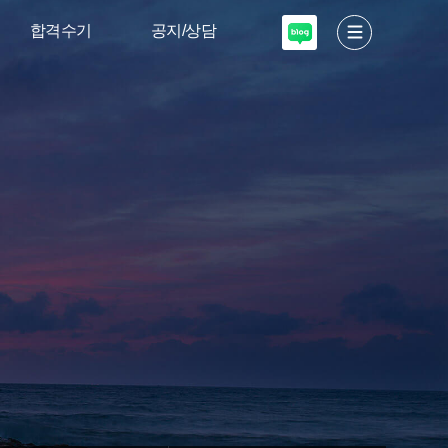
합격수기
공지/상담
서울대 디자인·
고도소식
공예
입학안내
이화여대 디자인
미술적성테스트
고려대·국민대
입시설명회
상담 신청
자주하는질문