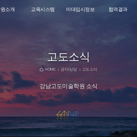
학원소개
교육시스템
미대입시정보
합격결과
인사말
소수정예시스템
디자인학과가이드
2026학년도
합격결과
리트고도
입시반
미대입시뉴스
타강사진
고2 준입시반
YouTube
고도소식
대재수학원
고1 예비반
공지/상담
고도소식
오시는길
중학생특별반
HOME
강남고도미술학원 소식